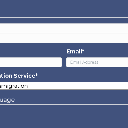
Email
*
tion Service
*
guage