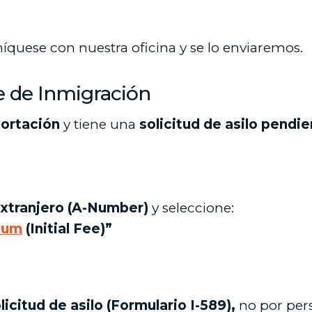
níquese con nuestra oficina y se lo enviaremos.
e de Inmigración
ortación
y tiene una
solicitud de asilo pendi
extranjero (A-Number)
y seleccione:
lum
(Initial Fee)”
licitud de asilo (Formulario I-589),
no por per