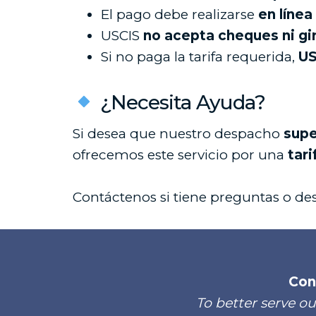
El pago debe realizarse
en línea
USCIS
no acepta cheques ni gi
Si no paga la tarifa requerida,
US
¿Necesita Ayuda?
Si desea que nuestro despacho
supe
ofrecemos este servicio por una
tari
Contáctenos si tiene preguntas o de
Con
To better serve ou