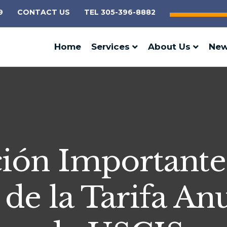
9
CONTACT US
TEL 305-396-8882
Home
Services
About Us
Ne
ción Important
 de la Tarifa Anu