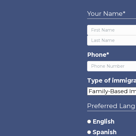
Your Name
*
First
Last
Phone
*
Type of immigra
Preferred Lan
English
Spanish